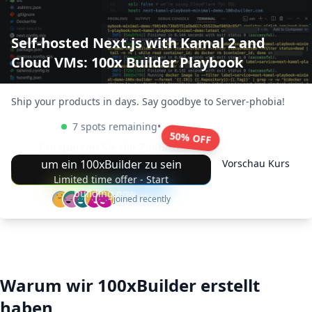
Self-hosted Next.js with Kamal 2 and
Cloud VMs: 100x Builder Playbook
Ship your products in days. Say goodbye to Server-phobia!
7 spots remaining
•
50% OFF
Entsperren Sie die Zukunft,
um ein 100xBuilder zu sein
Vorschau Kurs
Limited time offer - Start
building now →
joined recently
Warum wir 100xBuilder erstellt
haben